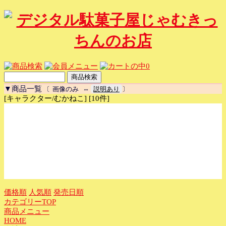
0
▼商品一覧
〔
画像のみ
⇔
説明あり
〕
[キャラクター/むかねこ] [10件]
価格順
人気順
発売日順
カテゴリーTOP
商品メニュー
HOME