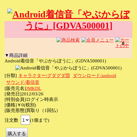
0
▼商品詳細
Android着信音「やぶからぼうに」(GDVA500001)
[分類]
キャラクター/グダグダ団
ダウンロード/android
サウンド/着信音
[販売元名]
JMKDL
[発売日]2012/03/26
[特別会員]ログイン時表示
[価格]￥0(税別)
[販売形態]買取り（1回払）
注文数
(1個まで)