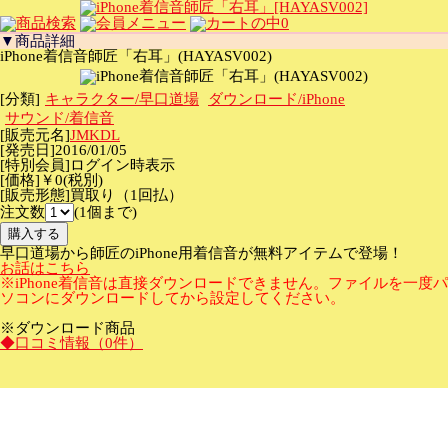
0
▼商品詳細
iPhone着信音師匠「右耳」(HAYASV002)
[分類]
キャラクター/早口道場
ダウンロード/iPhone
サウンド/着信音
[販売元名]
JMKDL
[発売日]2016/01/05
[特別会員]ログイン時表示
[価格]￥0(税別)
[販売形態]買取り（1回払）
注文数
(1個まで)
早口道場から師匠のiPhone用着信音が無料アイテムで登場！
お話はこちら
※iPhone着信音は直接ダウンロードできません。
ファイルを一度パ
ソコンにダウンロードしてから設定してください。
※ダウンロード商品
◆口コミ情報（0件）