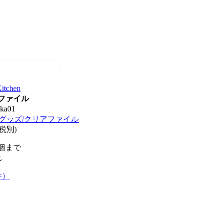
itchen
ファイル
ka01
グッズ/クリアファイル
(税別)
1個まで
れ
件）