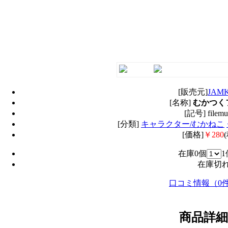
[販売元]
JAMK
[名称]
むかつく
[記号] filemu
[分類]
キャラクター/むかねこ
[価格]
￥280
在庫0個
在庫切
口コミ情報（0
商品詳細