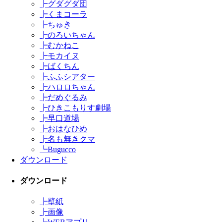
┣
グダグダ団
┣
くまコーラ
┣
ちゅき
┣
のろいちゃん
┣
むかねこ
┣
モカイヌ
┣
ばくちん
┣
ふふシアター
┣
ハロロちゃん
┣
だめぐるみ
┣
ひきこもりす劇場
┣
早口道場
┣
おはなひめ
┣
名も無きクマ
┗
Bugucco
ダウンロード
ダウンロード
┣
壁紙
┣
画像