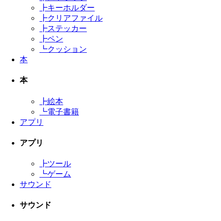
┣
キーホルダー
┣
クリアファイル
┣
ステッカー
┣
ペン
┗
クッション
本
本
┣
絵本
┗
電子書籍
アプリ
アプリ
┣
ツール
┗
ゲーム
サウンド
サウンド