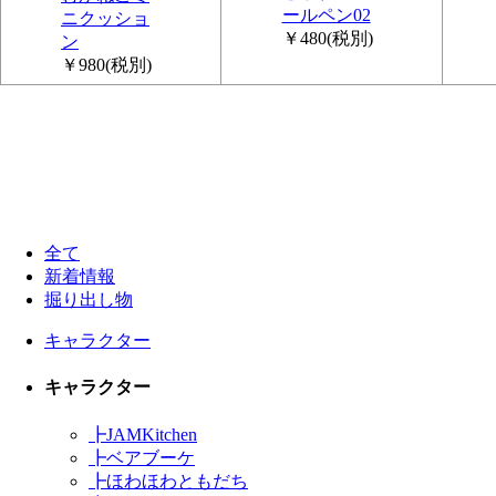
ールペン02
ニクッショ
￥480
(税別)
ン
￥980
(税別)
全て
新着情報
掘り出し物
キャラクター
キャラクター
┣
JAMKitchen
┣
ベアブーケ
┣
ほわほわともだち