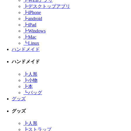
┣
WEBアプリ
┣
デスクトップアプリ
┣
iPhone
┣
android
┣
iPad
┣
Windows
┣
Mac
┗
Linux
ハンドメイド
ハンドメイド
┣
人形
┣
小物
┣
本
┗
バッグ
グッズ
グッズ
┣
人形
┣
ストラップ