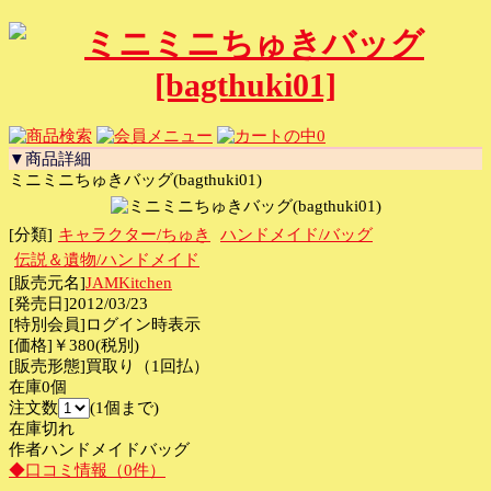
0
▼商品詳細
ミニミニちゅきバッグ(bagthuki01)
[分類]
キャラクター/ちゅき
ハンドメイド/バッグ
伝説＆遺物/ハンドメイド
[販売元名]
JAMKitchen
[発売日]2012/03/23
[特別会員]ログイン時表示
[価格]￥380(税別)
[販売形態]買取り（1回払）
在庫0個
注文数
(1個まで)
在庫切れ
作者ハンドメイドバッグ
◆口コミ情報（0件）