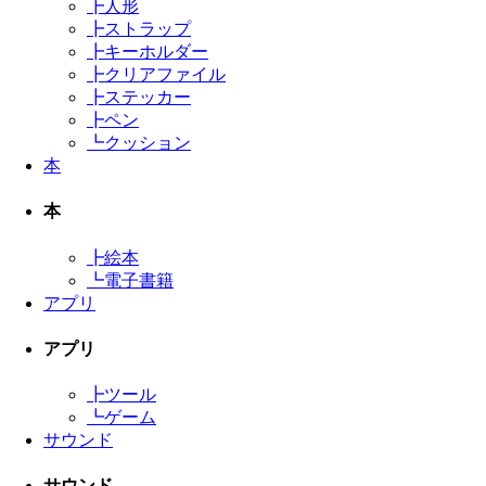
┣
人形
┣
ストラップ
┣
キーホルダー
┣
クリアファイル
┣
ステッカー
┣
ペン
┗
クッション
本
本
┣
絵本
┗
電子書籍
アプリ
アプリ
┣
ツール
┗
ゲーム
サウンド
サウンド