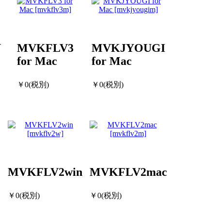
Y
MVKFLV3
MVKJYOUGI
for Mac
for Mac
￥0(税別)
￥0(税別)
MVKFLV2win
MVKFLV2mac
￥0(税別)
￥0(税別)