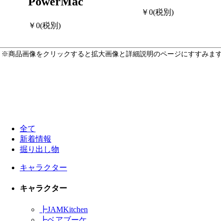
PowerMac
￥0(税別)
￥0(税別)
※商品画像をクリックすると拡大画像と詳細説明のページにすすみま
全て
新着情報
掘り出し物
キャラクター
キャラクター
┣
JAMKitchen
┣
ベアブーケ