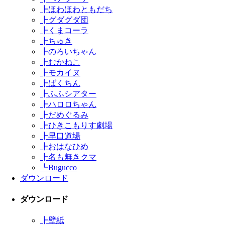
┣
ほわほわともだち
┣
グダグダ団
┣
くまコーラ
┣
ちゅき
┣
のろいちゃん
┣
むかねこ
┣
モカイヌ
┣
ばくちん
┣
ふふシアター
┣
ハロロちゃん
┣
だめぐるみ
┣
ひきこもりす劇場
┣
早口道場
┣
おはなひめ
┣
名も無きクマ
┗
Bugucco
ダウンロード
ダウンロード
┣
壁紙