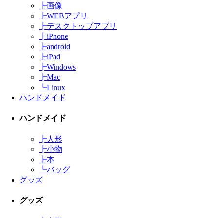
┣
画像
┣
WEBアプリ
┣
デスクトップアプリ
┣
iPhone
┣
android
┣
iPad
┣
Windows
┣
Mac
┗
Linux
ハンドメイド
ハンドメイド
┣
人形
┣
小物
┣
本
┗
バッグ
グッズ
グッズ