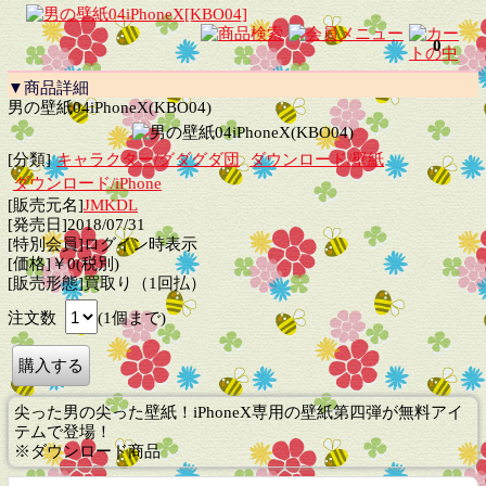
0
▼商品詳細
男の壁紙04iPhoneX(KBO04)
[分類]
キャラクター/グダグダ団
ダウンロード/壁紙
ダウンロード/iPhone
[販売元名]
JMKDL
[発売日]2018/07/31
[特別会員]ログイン時表示
[価格]￥0(税別)
[販売形態]買取り（1回払）
注文数
(1個まで)
尖った男の尖った壁紙！iPhoneX専用の壁紙第四弾が無料アイ
テムで登場！
※ダウンロード商品