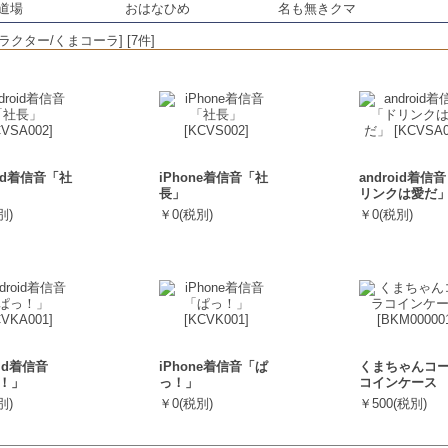
道場
おはなひめ
名も無きクマ
クター/くまコーラ] [7件]
oid着信音「社
iPhone着信音「社
android着信
長」
リンクは愛だ
別)
￥0(税別)
￥0(税別)
oid着信音
iPhone着信音「ぱ
くまちゃんコ
！」
っ！」
コインケース
別)
￥0(税別)
￥500(税別)