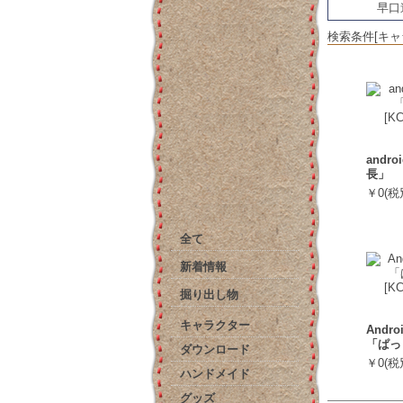
早口
検索条件[キャラ
andr
長」
￥0(税
全て
新着情報
掘り出し物
キャラクター
Andr
「ぱっ
ダウンロード
￥0(税
ハンドメイド
グッズ