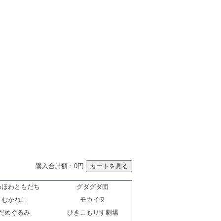
購入合計額：0円
わほわともだち
グダグダ団
むかねこ
モカイヌ
だめぐるみ
ひきこもりす劇場