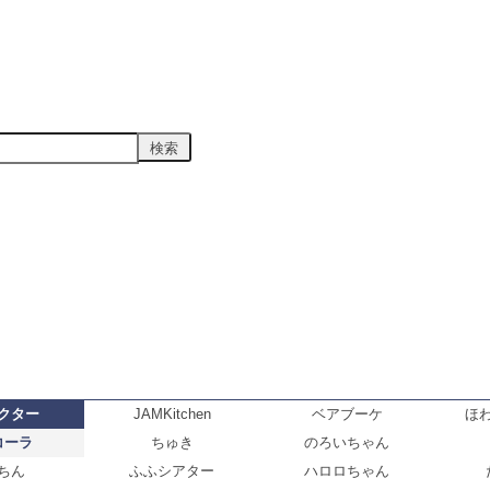
クター
JAMKitchen
ベアブーケ
ほ
コーラ
ちゅき
のろいちゃん
ちん
ふふシアター
ハロロちゃん