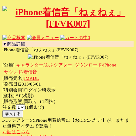
0
▼商品詳細
iPhone着信音「ねぇねぇ」(FFVK007)
[分類]
キャラクター/ふふシアター
ダウンロード/iPhone
サウンド/着信音
[販売元名]
JMKDL
[発売日]2013/05/01
[特別会員]ログイン時表示
[価格]￥0(税別)
[販売形態]買取り（1回払）
注文数
(1個まで)
ふふシアターのiPhone用着信音に【おにのふたご】が、またま
た無料アイテムで登場！
お話はこちら