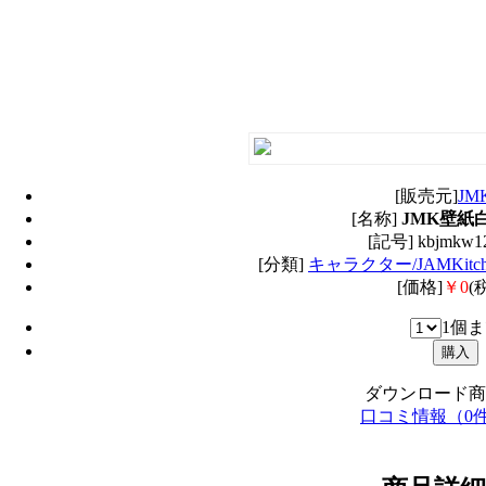
[販売元]
JM
[名称]
JMK壁紙白1
[記号] kbjmkw1
[分類]
キャラクター/JAMKitch
[価格]
￥0
(
1個
ダウンロード商
口コミ情報（0