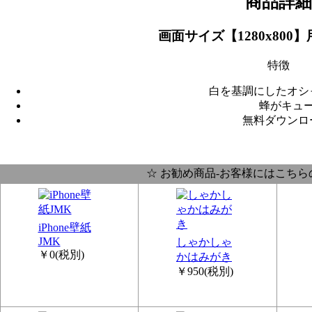
商品詳細
画面サイズ【1280x800
特徴
白を基調にしたオシ
蜂がキュ
無料ダウンロ
☆ お勧め商品-お客様にはこちら
iPhone壁紙
JMK
しゃかしゃ
￥0
(税別)
かはみがき
￥950
(税別)