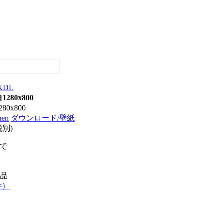
KDL
280x800
280x800
en
ダウンロード/壁紙
税別)
まで
品
件）