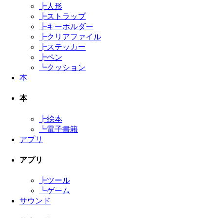
┣
人形
┣
ストラップ
┣
キーホルダー
┣
クリアファイル
┣
ステッカー
┣
ペン
┗
クッション
本
本
┣
絵本
┗
電子書籍
アプリ
アプリ
┣
ツール
┗
ゲーム
サウンド