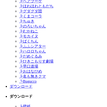
┣
ベアブーケ
┣
ほわほわともだち
┣
グダグダ団
┣
くまコーラ
┣
ちゅき
┣
のろいちゃん
┣
むかねこ
┣
モカイヌ
┣
ばくちん
┣
ふふシアター
┣
ハロロちゃん
┣
だめぐるみ
┣
ひきこもりす劇場
┣
早口道場
┣
おはなひめ
┣
名も無きクマ
┗
Bugucco
ダウンロード
ダウンロード
┣
壁紙