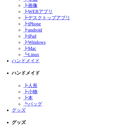
┣
画像
┣
WEBアプリ
┣
デスクトップアプリ
┣
iPhone
┣
android
┣
iPad
┣
Windows
┣
Mac
┗
Linux
ハンドメイド
ハンドメイド
┣
人形
┣
小物
┣
本
┗
バッグ
グッズ
グッズ