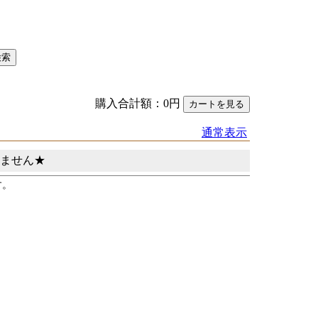
購入合計額：0円
通常表示
ません★
す。