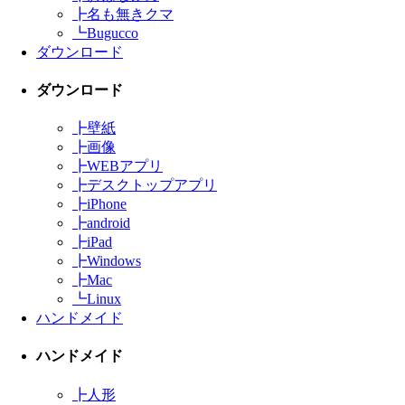
┣
名も無きクマ
┗
Bugucco
ダウンロード
ダウンロード
┣
壁紙
┣
画像
┣
WEBアプリ
┣
デスクトップアプリ
┣
iPhone
┣
android
┣
iPad
┣
Windows
┣
Mac
┗
Linux
ハンドメイド
ハンドメイド
┣
人形