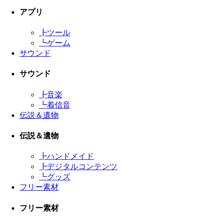
アプリ
┣
ツール
┗
ゲーム
サウンド
サウンド
┣
音楽
┗
着信音
伝説＆遺物
伝説＆遺物
┣
ハンドメイド
┣
デジタルコンテンツ
┗
グッズ
フリー素材
フリー素材