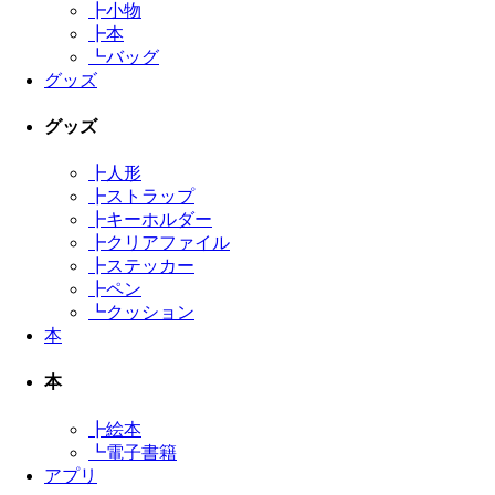
┣
小物
┣
本
┗
バッグ
グッズ
グッズ
┣
人形
┣
ストラップ
┣
キーホルダー
┣
クリアファイル
┣
ステッカー
┣
ペン
┗
クッション
本
本
┣
絵本
┗
電子書籍
アプリ