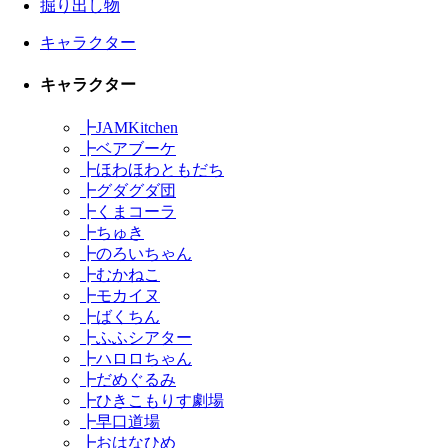
掘り出し物
キャラクター
キャラクター
┣
JAMKitchen
┣
ベアブーケ
┣
ほわほわともだち
┣
グダグダ団
┣
くまコーラ
┣
ちゅき
┣
のろいちゃん
┣
むかねこ
┣
モカイヌ
┣
ばくちん
┣
ふふシアター
┣
ハロロちゃん
┣
だめぐるみ
┣
ひきこもりす劇場
┣
早口道場
┣
おはなひめ