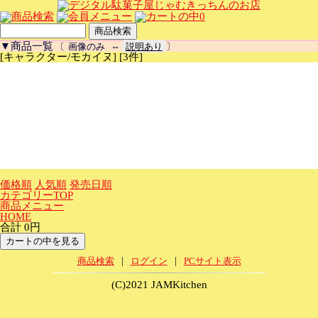
0
▼商品一覧
〔
画像のみ
⇔
説明あり
〕
[キャラクター/モカイヌ] [3件]
価格順
人気順
発売日順
カテゴリーTOP
商品メニュー
HOME
合計 0円
|
|
商品検索
ログイン
PCサイト表示
(C)2021 JAMKitchen