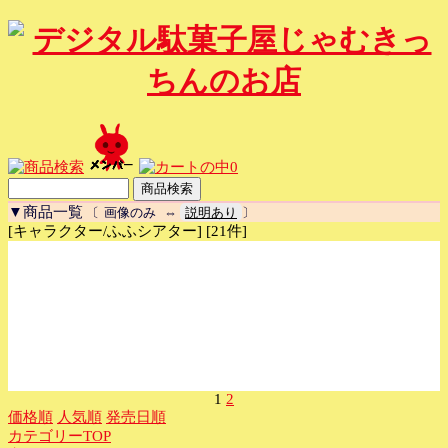
0
▼商品一覧
〔
画像のみ
⇔
説明あり
〕
[キャラクター/ふふシアター] [21件]
1
2
価格順
人気順
発売日順
カテゴリーTOP