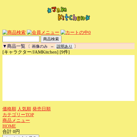
0
▼商品一覧
〔
画像のみ
⇔
説明あり
〕
[キャラクター/JAMKitchen] [9件]
価格順
人気順
発売日順
カテゴリーTOP
商品メニュー
HOME
合計 0円