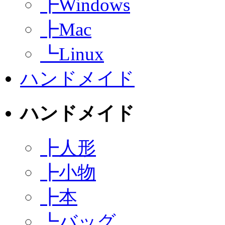
┣
Windows
┣
Mac
┗
Linux
ハンドメイド
ハンドメイド
┣
人形
┣
小物
┣
本
┗
バッグ