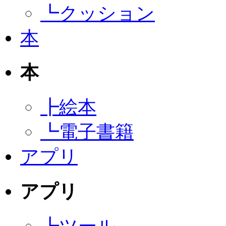
┗
クッション
本
本
┣
絵本
┗
電子書籍
アプリ
アプリ