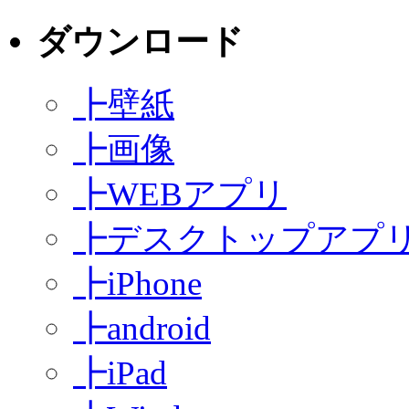
ダウンロード
┣
壁紙
┣
画像
┣
WEBアプリ
┣
デスクトップアプ
┣
iPhone
┣
android
┣
iPad