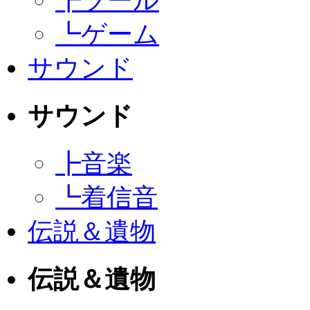
┣
ツール
┗
ゲーム
サウンド
サウンド
┣
音楽
┗
着信音
伝説＆遺物
伝説＆遺物