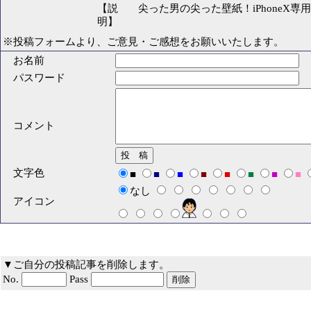
【説
尖った男の尖った壁紙！iPhoneX
明】
※投稿フォームより、ご意見・ご感想をお願いいたします。
お名前
パスワード
コメント
文字色
■
■
■
■
■
■
■
■
なし
アイコン
▼ご自分の投稿記事を削除します。
No.
Pass