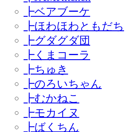
┣
ベアブーケ
┣
ほわほわともだち
┣
グダグダ団
┣
くまコーラ
┣
ちゅき
┣
のろいちゃん
┣
むかねこ
┣
モカイヌ
┣
ばくちん