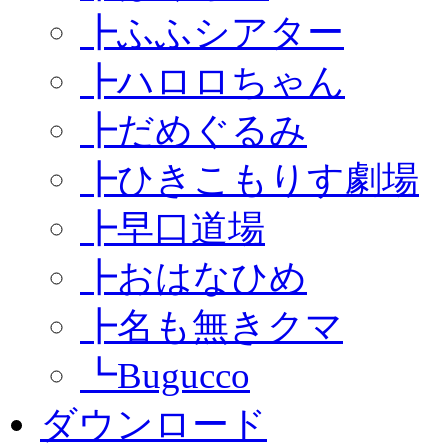
┣
ふふシアター
┣
ハロロちゃん
┣
だめぐるみ
┣
ひきこもりす劇場
┣
早口道場
┣
おはなひめ
┣
名も無きクマ
┗
Bugucco
ダウンロード