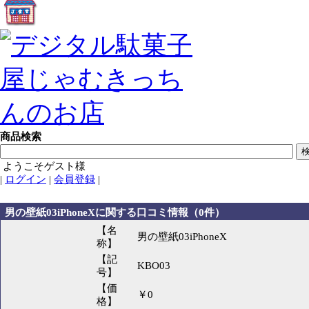
商品検索
ようこそゲスト様
|
ログイン
|
会員登録
|
男の壁紙03iPhoneXに関する口コミ情報（0件）
【名
男の壁紙03iPhoneX
称】
【記
KBO03
号】
【価
￥0
格】